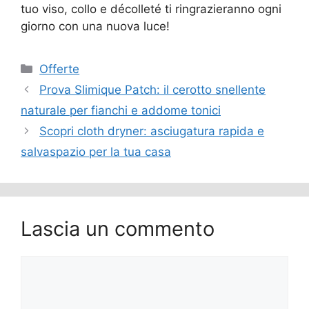
tuo viso, collo e décolleté ti ringrazieranno ogni
giorno con una nuova luce!
Categorie
Offerte
Prova Slimique Patch: il cerotto snellente
naturale per fianchi e addome tonici
Scopri cloth dryner: asciugatura rapida e
salvaspazio per la tua casa
Lascia un commento
Commento