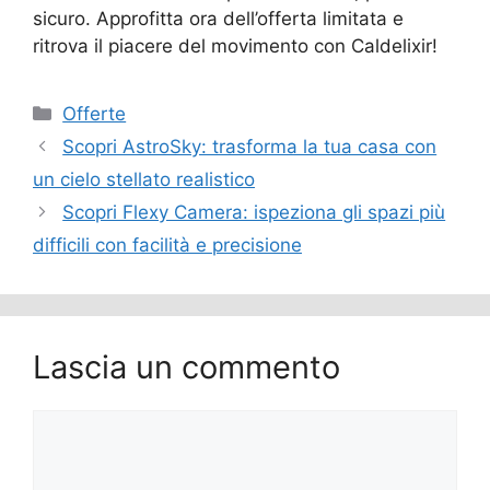
sicuro. Approfitta ora dell’offerta limitata e
ritrova il piacere del movimento con Caldelixir!
Categorie
Offerte
Scopri AstroSky: trasforma la tua casa con
un cielo stellato realistico
Scopri Flexy Camera: ispeziona gli spazi più
difficili con facilità e precisione
Lascia un commento
Commento